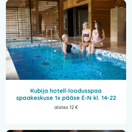
Kubija hotell-loodusspaa
spaakeskuse 1x pääse E-N kl. 14-22
alates 12 €