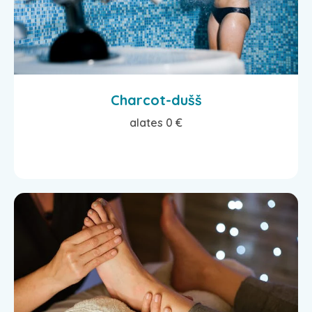
Charcot-dušš
alates 0 €