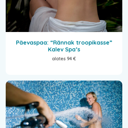
Päevaspaa: “Rännak troopikasse”
Kalev Spa’s
alates 94 €