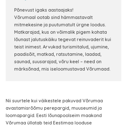
Põnevust igaks aastaajaks!
Võrumaal ootab sind hämmastavalt
mitmekesine ja puutumatult ürgne loodus.
Matkarajad, kus on võimalik pigem kohata
lõunast jalutuskäiku tegevat reinuvaderit kui
teist inimest. Arvukad turismitalud, ujumine,
paadisõit, matkad, ratsutamine, laadad,
saunad, suusarajad, võru keel – need on
märksõnad, mis iseloomustavad Võrumaad.
Nii suurtele kui väikestele pakuvad Võrumaa
avastamisrõõmu perepargid, muuseumid ja
loomapargid. Eesti lõunapoolseim maakond
Võrumaa üllatab teid Eestimaa looduse