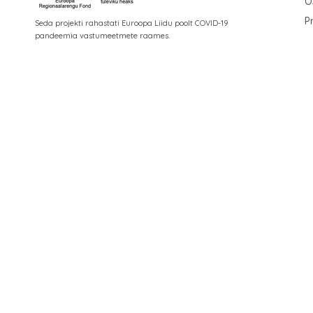
O
P
Seda projekti rahastati Euroopa Liidu poolt COVID-19
pandeemia vastumeetmete raames.