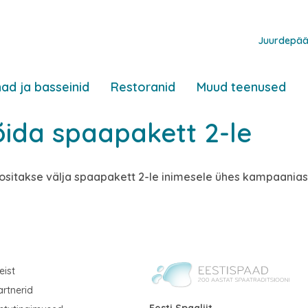
Juurdepää
ad ja basseinid
Restoranid
Muud teenused
võida spaapakett 2-le
l loositakse välja spaapakett 2-le inimesele ühes kampaania
eist
artnerid