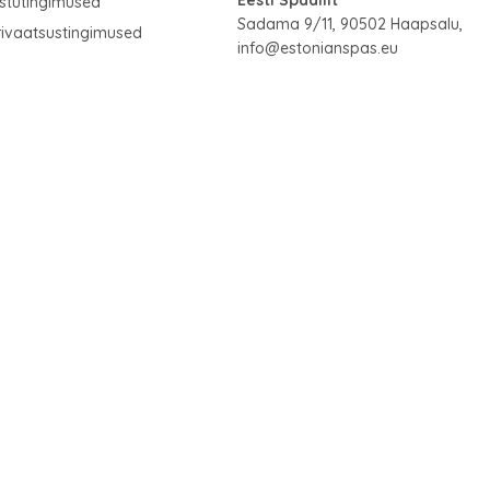
Eesti Spaaliit
stutingimused
Sadama 9/11, 90502 Haapsalu,
rivaatsustingimused
info@estonianspas.eu