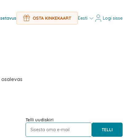
Eesti
Logi sisse
setavus
OSTA KINKEKAART
s osalevas
Telli uudiskiri
TELLI