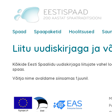
Spaad
Spaapaketid
Hoolitsused
Saun
Liitu uudiskirjaga ja 
Kõikide Eesti Spaaliidu uudiskirjaga liitujate vahe
spaas.
Võitja nime avaldame siinsamas 1.juunil.
M
P