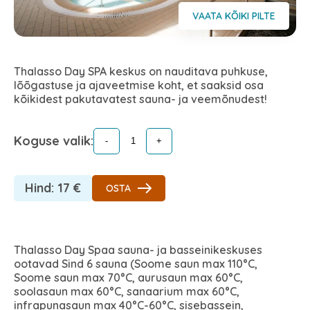
VAATA KÕIKI PILTE
Thalasso Day SPA keskus on nauditava puhkuse,
lõõgastuse ja ajaveetmise koht, et saaksid osa
kõikidest pakutavatest sauna- ja veemõnudest!
Koguse valik:
Hind:
17
€
OSTA
Thalasso Day Spaa sauna- ja basseinikeskuses
ootavad Sind 6 sauna (Soome saun max 110°C,
Soome saun max 70°C, aurusaun max 60°C,
soolasaun max 60°C, sanaarium max 60°C,
infrapunasaun max 40°C-60°C, sisebassein,