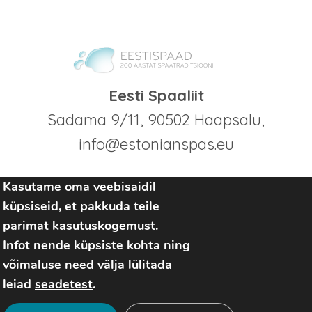
Eesti Spaaliit
Sadama 9/11, 90502 Haapsalu,
info@estonianspas.eu
Kasutame oma veebisaidil
küpsiseid, et pakkuda teile
parimat kasutuskogemust.
Infot nende küpsiste kohta ning
võimaluse need välja lülitada
Seda projekti rahastati Euroopa Liidu poolt
leiad
seadetest
.
COVID-19 pandeemia vastumeetmete raames.