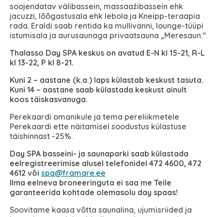
soojendatav välibassein, massaažibassein ehk
jacuzzi, lõõgastusala ehk lebola ja Kneipp-teraapia
rada. Eraldi saab rentida ka mullivanni, lounge-tüüpi
istumisala ja aurusaunaga privaatsauna „Meresaun.“
Thalasso Day SPA keskus on avatud E-N kl 15-21, R-L
kl 13-22, P kl 8-21.
Kuni 2 – aastane (k.a.) laps külastab keskust tasuta.
Kuni 14 – aastane saab külastada keskust ainult
koos täiskasvanuga.
Perekaardi omanikule ja tema pereliikmetele
Perekaardi ette näitamisel soodustus külastuse
täishinnast -25%.
Day SPA basseini- ja saunaparki saab külastada
eelregistreerimise alusel telefonidel 472 4600, 472
4612 või
spa@framare.ee
Ilma eelneva broneeringuta ei saa me Teile
garanteerida kohtade olemasolu day spaas!
Soovitame kaasa võtta saunalina, ujumisriided ja