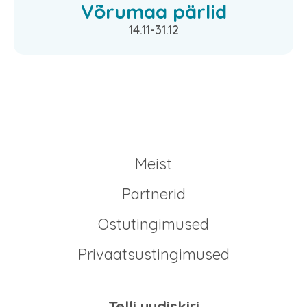
Võrumaa pärlid
14.11-31.12
Meist
Partnerid
Ostutingimused
Privaatsustingimused
Telli uudiskiri