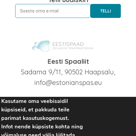
TELLI
Eesti Spaaliit
Sadama 9/11, 90502 Haapsalu,
info@estonianspas.eu
Kasutame oma veebisaidil
küpsiseid, et pakkuda teile
parimat kasutuskogemust.
Infot nende küpsiste kohta ning
võimaluse need välja lülitada