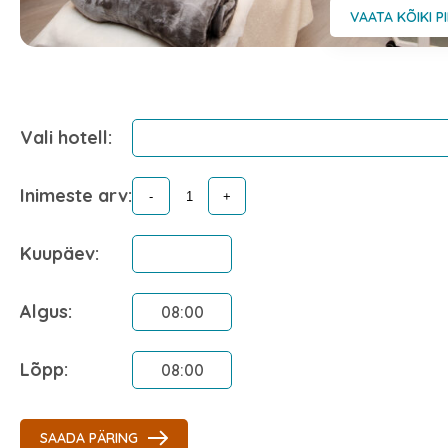
VAATA KÕIKI P
Vali hotell:
Inimeste arv:
Kuupäev:
Algus:
Lõpp:
SAADA PÄRING