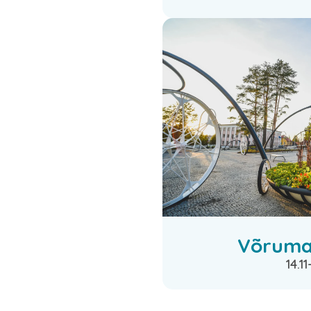
Võrumaa
14.11