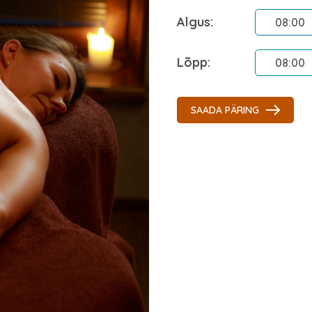
Algus:
Lõpp:
SAADA PÄRING