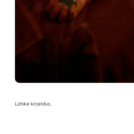
Lühike kirjeldus..