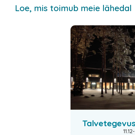
Loe, mis toimub meie lähedal
Talvetegevu
11.12