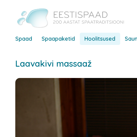
Spaad
Spaapaketid
Hoolitsused
Saun
Laavakivi massaaž