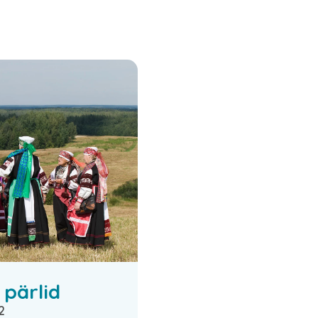
pärlid
12