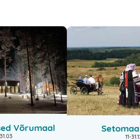
sed Võrumaal
Setomaa 
-31.03
11-31.