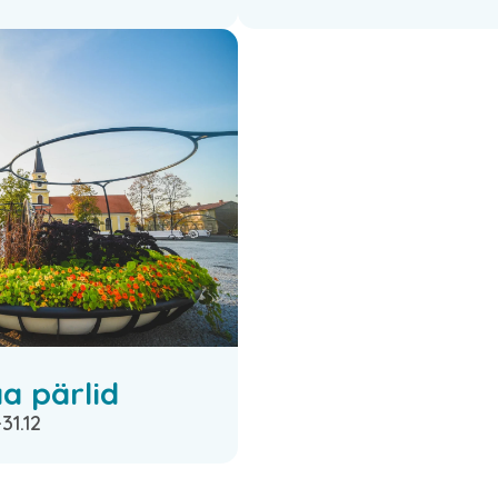
 pärlid
-31.12