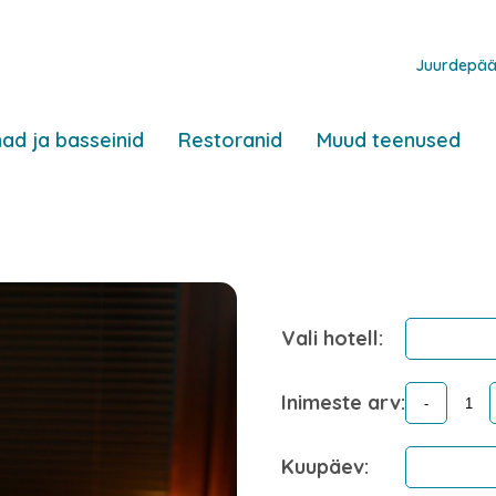
Juurdepää
ad ja basseinid
Restoranid
Muud teenused
Vali hotell:
Inimeste arv:
Kuupäev: